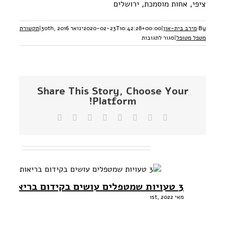
ציפי, אחות מוסמכת, ירושלים
By
מירב בית-און
|
2020-02-23T10:42:28+00:00
ינואר 30th, 2016
|
תקשורת
על
מטפל מטופל
|
סגור לתגובות
קורס
אימון
בריאות
לאחיות
וצוות
Share This Story, Choose Your
מטפל
Platform!
Facebook
Twitter
Reddit
LinkedIn
Tumblr
Vk
Pinterest
כתובת
דואר
אלקטרוני
פוסטים קשורים
3 טעויות שמטפלים עושים בקידום בריאות
מאי 1st, 2022