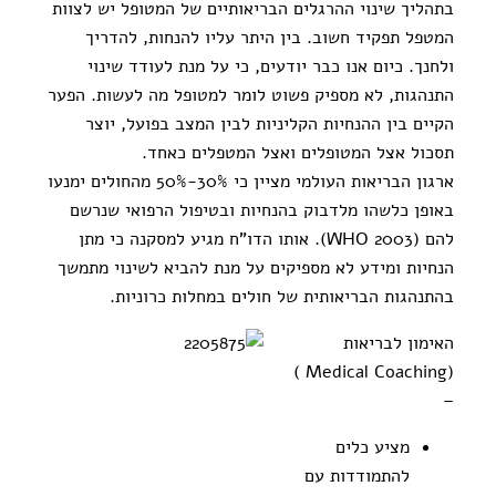
בתהליך שינוי ההרגלים הבריאותיים של המטופל יש לצוות
המטפל תפקיד חשוב. בין היתר עליו להנחות, להדריך
ולחנך. כיום אנו כבר יודעים, כי על מנת לעודד שינוי
התנהגות, לא מספיק פשוט לומר למטופל מה לעשות. הפער
הקיים בין ההנחיות הקליניות לבין המצב בפועל, יוצר
תסכול אצל המטופלים ואצל המטפלים כאחד.
ארגון הבריאות העולמי מציין כי 30%-50% מהחולים ימנעו
באופן כלשהו מלדבוק בהנחיות ובטיפול הרפואי שנרשם
להם (WHO 2003). אותו הדו"ח מגיע למסקנה כי מתן
הנחיות ומידע לא מספיקים על מנת להביא לשינוי מתמשך
בהתנהגות הבריאותית של חולים במחלות כרוניות.
האימון לבריאות
(Medical Coaching )
–
מציע כלים
להתמודדות עם