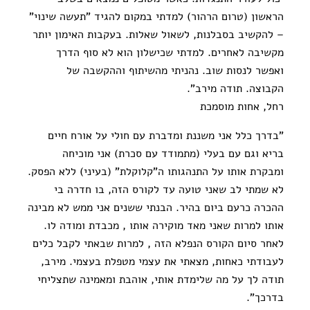
הראשון (טרום הרהור) למדתי במקום להגיד "תעשה שינוי"
– להקשיב בסבלנות, לשאול שאלות. בעקבות האימון יותר
מקשיבה לאחרים. למדתי שכישלון הוא לא סוף הדרך
ואפשר לנסות שוב. נהניתי מהשיתוף וההקשבה של
הקבוצה. תודה מירב".
רחל, אחות מוסמכת
"בדרך כלל אני משננת ומדברת עם חולי על אורח חיים
בריא וגם עם בעלי (מתמודד עם סכרת) אני מוכיחה
ומבקרת אותו על התנהגותו ה"קלוקלת" (בעיני) ללא הפסק.
לא שמתי לב שאני טועה עד לקורס הזה, בו חדרה בי
ההכרה כרעם ביום בהיר. הבנתי ששנים אני ממש לא מבינה
אותו למרות שאני מאד מוקירה אותו , מכבדת ומודה לו.
לאחר סיום הקורס הנפלא הזה , למרות שבאתי לקבל כלים
לעבודתי כאחות, מצאתי את עצמי מטפלת בעצמי. מירב,
תודה לך על מה שלימדת אותי, אוהבת ומאמינה שתצליחי
בדרכך".