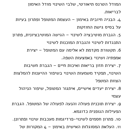
המודל הטרנס תיאורטי, שלבי השינוי מודל האימון
לבריאות.
4. הבניה חיובית באימון – העצמת המטופל ופתרון בעיות
על בסיס גישת החוזקות
5. הגברת מוטיבציה לשינוי – הגישה המוטיבציונית, פתרון
התנגדות לשינוי והגברת המוכנות לשינוי
6. תקשורת מקדמת לא אלימה עם המטופל – יצירת
אמפתיה ושינוי באמצעות השפה.
7. יצירת חזון בריאות ואיכות חיים – הגברת חשיבות
השינוי, תפקיד משמעות השינוי בשיפור ההיענות להמלצות
הצוות המטפל
8. יצירת יעדים אישיים, איתגור המטופל, שיפור הניהול
עצמי
9. יצירת תוכנית פעולה והנעה לפעולה של המטופל. הגברת
הפעילות הגופנית כדוגמא.
10. פתרון חסמים לשינוי-פרדיגמות מעכבות שינוי ופתרונן.
11. העלאת המסוגלות האישית באימון – 4 המקורות של