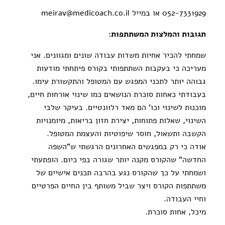
052-7331929 או במייל meirav@medicoach.co.il
תגובות והמלצות המשתתפות:
שמחתי להכיר אחיות משדות עבודה שונים ומגוונים. אני
מעריכה כי בעקבות השתתפותי בקורס פיתחתי מודעות
גבוהה יותר לתכני המפגש עם המטופל והתקשורת עימו.
בעבודתי כאחות סוכרת הנושאים כמו שינוי אורחות חיים,
מוכנות לשינוי וכו' הם מאד רלוונטיים. בעיקר שלבי
השינוי, שאלות פתוחות, יצירת חזון בריאות, מיומנויות
הקשבה ותשאול, חוסר שיפוטיות והעצמת המטופל.
אודה כי רק במפגשים האחרונים הרגשתי ש"השפה
החדשה" שהקורס מקנה יותר שגורה בפי כיום. הופתעתי
ושמחתי על כך שהקורס נגע בהרבה תכנים אישיים של
משתתפות הקורס ויצר שביל משותף בין החיים הפרטיים
וחיי העבודה.
מיכל, אחות סוכרת.