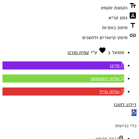
text_fields
הקטנת טקסט
font_download
גופן קריא
title
סימון כותרות
link
סימון קישורים ולחצנים
favorite
אהבה
מופעל ב
ע״י
עמית מורנו
חייגו
שלחו וואטסאפ
שלחו מייל
דילוג לתוכן
פתח
סרגל
כלי נגישות
נגישות
הגדל טקסט