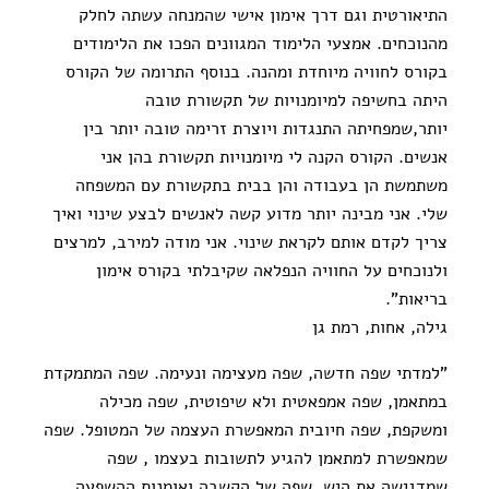
התיאורטית וגם דרך אימון אישי שהמנחה עשתה לחלק
מהנוכחים. אמצעי הלימוד המגוונים הפכו את הלימודים
בקורס לחוויה מיוחדת ומהנה. בנוסף התרומה של הקורס
היתה בחשיפה למיומנויות של תקשורת טובה
יותר,שמפחיתה התנגדות ויוצרת זרימה טובה יותר בין
אנשים. הקורס הקנה לי מיומנויות תקשורת בהן אני
משתמשת הן בעבודה והן בבית בתקשורת עם המשפחה
שלי. אני מבינה יותר מדוע קשה לאנשים לבצע שינוי ואיך
צריך לקדם אותם לקראת שינוי. אני מודה למירב, למרצים
ולנוכחים על החוויה הנפלאה שקיבלתי בקורס אימון
בריאות".
גילה, אחות, רמת גן
"למדתי שפה חדשה, שפה מעצימה ונעימה. שפה המתמקדת
במתאמן, שפה אמפאטית ולא שיפוטית, שפה מכילה
ומשקפת, שפה חיובית המאפשרת העצמה של המטופל. שפה
שמאפשרת למתאמן להגיע לתשובות בעצמו , שפה
שמדגישה את היש, שפה של הקשבה ואומנות ההשפעה