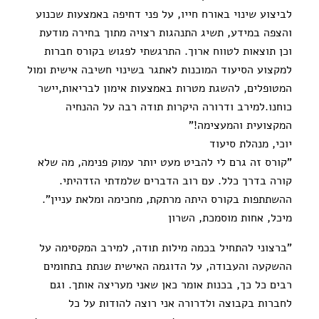
לביצוע שינוי באורח חייו, על פני דחיפה באמצעות שכנוע
והצפה במידע, תשיג התנהגות רצויה מתוך בחירה מודעת
וכן תוצאות לטווח ארוך. התרגשתי לפגוש בקורס חברות
למקצוע הסיעוד המוכנות לאתגר בשינוי חשיבה אישית ומול
המטופלים, להשגת מטרות באמצעות אימון לבריאות,יישר
כוחנו.למירב ודרורה היקרות תודה רבה על ההנחיה
המקצועית והמעצימה!"
יוכי, מנהלת סיעוד
"קורס זה גרם לי להביט מעט יותר עמוק פנימה, מה שלא
קורה בדרך כלל. עם רוב הדברים שלמדתי הזדהיתי.
ההשתתפות בקורס היתה מרתקת, מחכימה ומלאת עניין".
מיכל, אחות מוסמכת, השרון
"ברצוני להתחיל בכמה מילות תודה, למירב המקסימה על
ההשקעה והעבודה, על הדוגמה האישית שנתת בתחומים
רבים כל כך, בכנות אומר כאן שאני מעריצה אותך. וגם
לחברות בקבוצה ולדרורה אני רוצה להודות על כל