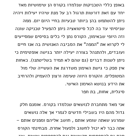
באופן כללי הטכניקות שנלמדו בקורס הן שימושיות מאד
יחד עם זאת דורשות תרגול רב על מנת שיהיו יעילות ויהיה
ניתן להשתמש בהן ביותר טבעיות בחיי היום יום. ממה
שניסיתי עד כה לכל סיטואציה ניתן להפעיל טכניקה שונה
וזה היופי שבאימון, הקורס נתן לי כלים בסיסים שמסייעים
לי לקרוא את "המפה" את הסביבה האנושית בה אנו חיים
ועובדים, ולהתנהל בצורה יעילה יותר בגישה אופטימית כי
ניתן לשנות דברים (גם שהם לא תמיד בשליטתנו). כאחות
אין ספק כי גישת האימון משדרגת את העשייה שלי מול
המטופלים. והקורס היווה טעימה ורצון להעמיק ולהרחיב
את הידע בנושא האימון האישי.
סיגלית, אחות, בת חפר
אני מאד מתחברת לנושאים שנלמדו בקורס. אומנם חלק
גדול מהם היו בשבילי חדשים לגמרי אך אלה נושאים
שמרגע שאתה שומע אותם , חושב אליהם ומפנים אותם –
אתה כבר לא יכול לחשוב ולפעול אחרת. מבחינתי הקורס
תרם גם להתפתחות מקצועית וגם להתפתחות אישית. אני