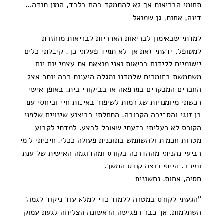
תחומי הבריאות אך לא להתמקד בהם בלבד, המון תודה…
דינה, אחות, גן שמואל
למדתי שבאימון לבריאות האחריות לבריאות מוחזרת
למטופל. ידעתי זאת אך לא תמיד פעלתי כך. קיבלתי כלים
יישומיים לקידום בריאות ואני מוצאת את עצמי יום יום
משתמשת בחומרים שלמדנו ומגלה היענות רבה יותר אצל
החברים המבקרים במרפאה או בביקורי בית. באופן אישי
רכשתי מיומנויות שגורמות לשיפור באיכות חיי וביחסי עם
בן זוגי והסביבה הקרובה. התחלתי בביצוע שינויים שלפני
הקורס לא העליתי בדעתי שאוכל לבצע. למדתי לקבוע
מטרות חכמות ולהשתמש בתוכנית פעולה ככלי. חיכיתי לימי
רביעי נהניתי מההדרכה בקורס ומהדוגמה האישית של ענת
ומירב. הייתי רוצה קורס המשך.
חסיה, אחות. נחשונים
"הגעתי לקורס במטרה ללמוד כדי למלא עוד ניקוד לגמול
השתלמות. אך כבר הפגישה הראשונה הצליחה לגעת עמוק