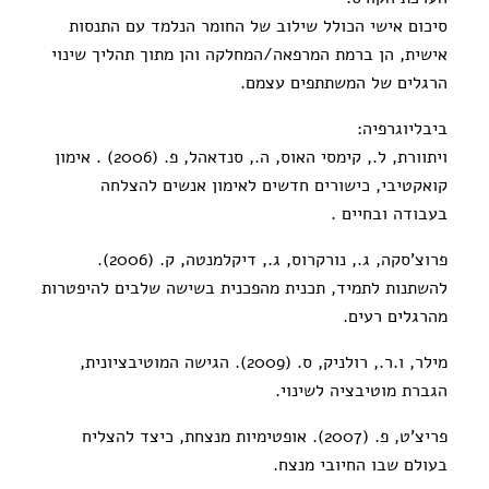
סיכום אישי הכולל שילוב של החומר הנלמד עם התנסות
אישית, הן ברמת המרפאה/המחלקה והן מתוך תהליך שינוי
הרגלים של המשתתפים עצמם.
ביבליוגרפיה:
ויתוורת, ל., קימסי האוס, ה., סנדאהל, פ. (2006) . אימון
קואקטיבי, כישורים חדשים לאימון אנשים להצלחה
בעבודה ובחיים .
פרוצ'סקה, ג., נורקרוס, ג., דיקלמנטה, ק. (2006).
להשתנות לתמיד, תכנית מהפכנית בשישה שלבים להיפטרות
מהרגלים רעים.
מילר, ו.ר., רולניק, ס. (2009). הגישה המוטיבציונית,
הגברת מוטיבציה לשינוי.
פריצ'ט, פ. (2007). אופטימיות מנצחת, כיצד להצליח
בעולם שבו החיובי מנצח.