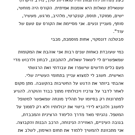
ששאילת שאלות היא אומנות אמיתית. הקורס היה מוחשי,
ישים, ממוקד, תוסס, קונקרטי, מלהיב, מרגש, מעשיר,
סוחף, מעניין ונעים. אני מסיימת את הקורס עם טעם של
עוד".
סבטלנה דונסקוי, אחות מוסמכת, מכבי
כמי שעובדת כאחות שנים רבות אני אוהבת את המקומות
שמאפשרים לי לשאול שאלות, להתבונן, לבחון ולרכוש מדי
פעם כלים חדשים שישפרו את עבודתי ואת הרגשתי
האישית. חשוב לי למצוא עניין בתחומי העשייה שלי.
אהבתי ביותר את הדגש על החשיבות בהקשבה. מתן מקום
לאחר לדבר על צרכיו ויכולותיו מתוך כבוד והוקרה. להגיע
לפתרונות רק בסיומו של תהליך מונחה שמאפשר למטופל
לחשוב ולהביא לידי ביטוי את יכולותיו ולא רק לסמוך על
המטפל. נהניתי מאד מדרך הלימוד הרצינית והמכבדת,
בגובה העיניים, האווירה הנינוחה, הרכב הבנות והקבוצה.
אני מתכוונת להמשיך ללמוד את תחום האימון, לשלב את