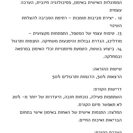
המסוגלות האישית באימון, פסיכולוגיה חיובית, הערכה
עצמית
12 . יצירת סביבות תומכות – רתימת הסביבה להצלחת
השינוי
13. טיפוח עצמי של המטפל, התפתחות מקצועית –
מודלינג, הגדרת גבולות והימנעות משחיקה. התנסות ותרגול
14. ביצוע בשטח, הטמעת מיומנויות וכלי האימון במרפאה
ובמחלקה.
שיטות ההוראה:
הרצאות 50%, הדגמות ותרגולים 50%
דרישות הקורס:
השתתפות פעילה, נוכחות חובה, היעדרות של יותר מ- 20%
לא תאפשר סיום הקורס.
המלצה: התנסות אישית של האחות באימון אישי בתחום
הבריאות ואיכות החיים.
הערכת הקורס: