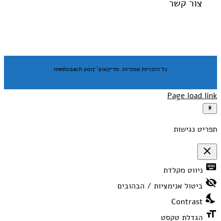
צור קשר
כל הזכויות שמורות. מדיקאוצ' medicoach 2017
Page load link
תפריט נגישות
close
פתיחה
keyboard
ניווט מקלדת
וסגירה
של
visibility_off
תפריט
ביטול אנימציות / הבהובים
הנגישות
nights_stay
Contrast
format_size
הגדלת טקסט