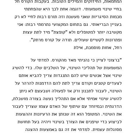
המחמאות, החיזוקים והמילים הטובות. בעקבות הקורס חל
בחיי שינוי משמעותי. דוגמה אחת לכך היא שהפחתתי
מכמות הסיגריות שאני מעשנת וזה תורם רבות לחיי לא רק
בעניין הבריאותי. גם בתחום המקצועי נתרמתי רבות: אני
מקשיבה יותר למטופלים ולא "קופצת" מיד לתת עצות
ופתרונות לקשיים שעולים. תודה על קורס מרתק".
רחל, אחות מוסמכת, אילת
"ברצוני לציין כי נהניתי מאד מהקורס. למדתי על
המשמעות של תהליכי השינוי, על השלבים שלו. כדי להשיג
שינוי אצל אנשים שיש להם התנגדות צריך להביא אותם
לצעדים קטנים וקודם צריך לתת להם הזדמנות להרהר על
השינוי, לעבור לתכנון ורק אז לפעולה ושבעצם לא ניתן
להשיג שינוי אמיתי אלא אם התהליך נעשה בצורה מושכלת,
הדרגתית ובמיוחד עם שיתוף של האדם עצמו שצריך לעבור
את השינוי. המטופל הוא זה שנותן את הרעיונות וההצעות
לביצוע כדי שיפנים את הצורך בשינוי ויהיה בעל תחושת
מסוגלות עצמית. למדתי את זה גם באמצעות ההצגה