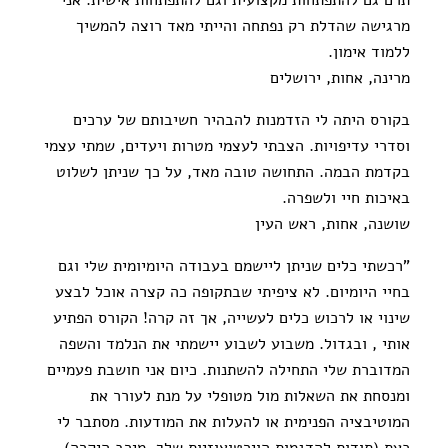
מרגישה שהדלת רק נפתחה והייתי מאד רוצה להמשיך
ללמוד אימון.
מרינה, אחות, ירושלים
בקורס היתה לי הזדמנות להבהיר חשיבותם של ערכים
וסדרי עדיפויות. הצבתי לעצמי מטרות ויעדים, שמתי עצמי
בקדמת הבמה. התחושה טובה מאד, על כך שניתן לשלוט
באיכות חיי ולשפרה.
שושנה, אחות, ראש העין
"רכשתי כלים שניתן ליישמם בעבודה היומיומית שלי וגם
בחיי היומיום. לא ציפיתי שבתקופה כה קצרה אוכל לבצע
שינוי או לרכוש כלים לעשייה, אך זה קרה! הקורס הפתיע
אותי , ובגדול. משבוע לשבוע יישמתי את הנלמד והשפה
המדוברת שלי התחילה להשתנות. כיום אני חושבת פעמיים
ומנסחת את השאלות מול מטופלי על מנת לעורר את
המוטיבציה הפנימית או להעלות את המודעות. מסתבר לי
כעת (תודות להדגמות הוירטואוזיות שלך, מירב היקרה)