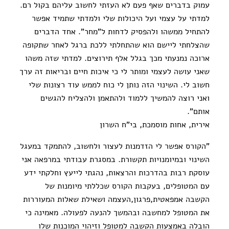
עמוק בדברים שאף פעם לא העזתי לחשוב עליהם בקול רם.
למדתי על עצמי ועל היכולות שלי ולמדתי שתמיד אפשר
להתחיל ממשהו ולהפסיק לדחות ל"מחר". אחד הדברים
שהצלחתי ליישם הוא שהתחלתי ללכת ברגל לאחר שתקופה
ארוכה נמנעתי מכך בגלל אלף תירוצים. למדתי שזה משהו
שאני עושה לעצמי ומותר לי כי איכות חיים ובריאות זה ערך
חשוב לי. השינוי הזה נותן לי כוח לממש עוד רצונות שלי
ואני רוצה להמשיך ללמוד ולהתאמן ולהצליח להגשים
אותם".
אירית, אחות מוסמכת, בי"ח השרון
"הקורס אפשר לי הזדמנות לעצור ולחשוב, להתמקד במעגל
השינוי ובמיומנויות תקשורת. במסגרת עבודתי במרפאה אני
עוסקת רבות בהדרכות והרצאות, נהגתי לייעץ וחלקתי ידע
עם המטופלים, בעקבות הקורס שכללתי מיומנות של
הקשבה אמפאטית,פרגון,העצמה ושאילת שאלות המעוררות
את המטופל למחשבה ובהמשך להנעה לפעולה. מאמינה כי
הובלה באמצעות הקשבה למטופל וזיהוי המוכנות שלו