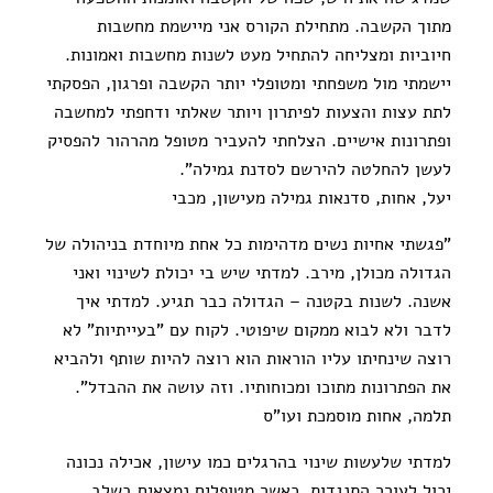
מתוך הקשבה. מתחילת הקורס אני מיישמת מחשבות
חיוביות ומצליחה להתחיל מעט לשנות מחשבות ואמונות.
יישמתי מול משפחתי ומטופלי יותר הקשבה ופרגון, הפסקתי
לתת עצות והצעות לפיתרון ויותר שאלתי ודחפתי למחשבה
ופתרונות אישיים. הצלחתי להעביר מטופל מהרהור להפסיק
לעשן להחלטה להירשם לסדנת גמילה".
יעל, אחות, סדנאות גמילה מעישון, מכבי
"פגשתי אחיות נשים מדהימות כל אחת מיוחדת בניהולה של
הגדולה מכולן, מירב. למדתי שיש בי יכולת לשינוי ואני
אשנה. לשנות בקטנה – הגדולה כבר תגיע. למדתי איך
לדבר ולא לבוא ממקום שיפוטי. לקוח עם "בעייתיות" לא
רוצה שינחיתו עליו הוראות הוא רוצה להיות שותף ולהביא
את הפתרונות מתוכו ומכוחותיו. וזה עושה את ההבדל".
תלמה, אחות מוסמכת ועו"ס
למדתי שלעשות שינוי בהרגלים כמו עישון, אכילה נכונה
יכול לעורר התנגדות. כאשר מטופלים נמצאים בשלב