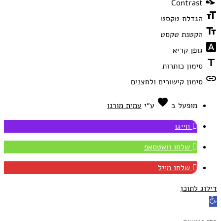
Contrast
format_size
הגדלת טקסט
text_fields
הקטנת טקסט
font_download
גופן קריא
title
סימון כותרות
link
סימון קישורים ולחצנים
favorite
אהבה
מופעל ב
ע״י
עמית מורנו
חייגו
שלחו וואטסאפ
שלחו מייל
דילוג לתוכן
פתח
סרגל