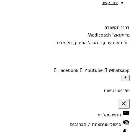
צור קשר
דרכי תקשורת
מדיקואצ' Medicoach
רח' הארבעה 19, מגדל התיכון, תל אביב
Meirav@medicoach.co.il
052-7331929
Facebook
Youtube
Whatsapp
תפריט נגישות
close
פתיחה
keyboard
ניווט מקלדת
וסגירה
של
visibility_off
תפריט
ביטול אנימציות / הבהובים
הנגישות
nights_stay