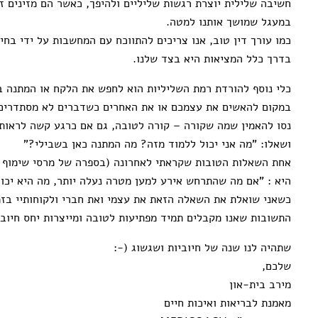
חשיבה שלילית יוצרת רגשות שליליים ולהיפך, כאשר הם מזינים ז
במעגל שמושך אותנו למטה.
כמו עורך דין טוב, אנו צריכים להתווכח עם המחשבות על ידי בחי
בדרך כלל המציאות היא בצד שלנו.
כלי נוסף להורדת רמת השליליות הוא לחפש את הלקח או המתנה ב
במקום להאשים את עצמכם או את האחרים כשדברים לא מסתדרים 
נסו להאמין שמה שקורה – קורה לטובה, גם אם כרגע קשה לראות
ושאלו: "מה אני יכול ללמוד מזה? מה המתנה כאן בשבילי?"
אחת השאלות הטובות שקראתי לאחרונה (בספרה של מרסי שימוף 
היא : "אם מה שהתרחש אירע למען מטרה נעלה יותר, מה היא יכול
כשאני שואלת את השאלה הזאת את עצמי ואת חברי ולקוחותיי בזמ
התשובות שאנו מקבלים תמיד מפתיעות לטובה ומייצרות יחס חיוביו
שתהיה לנו שנה של חיוביות ושגשוג (-:
שלכם,
מירב בית-און
מאמנת לבריאות ואיכות חיים