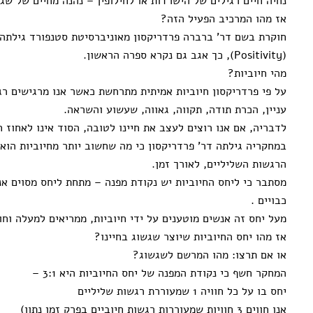
נחיה חיים רגילים של הישרדות או לחילופין – נהנה מחיים של שגש
אז מהו המרכיב הפעיל הזה?
חוקרת בשם דר' ברברה פרדריקסון מאוניברסיטת סטנפורד גילתה 
(Positivity), כך אגב גם נקרא ספרה הראשון.
מהי חיוביות?
על פי פרדריקסון חיוביות אמיתית מתרחשת כאשר אנו מרגישים רג
עניין, הכרת תודה, תקווה, גאווה, שעשוע והשראה.
לדבריה, אם אנו רוצים לעצב את חיינו לטובה, הסוד אינו לאחוז ח
במחקריה גילתה דר' פרדריקסון כי מה שחשוב יותר מחיוביות הוא 
הרגשות השליליים, לאורך זמן.
מסתבר כי ליחס החיוביות יש נקודת מפנה – מתחת ליחס מסוים אנש
כבויים .
מעל יחס זה אנשים מוטענים על ידי חיוביות, ממריאים למעלה וחו
אז מהו יחס החיוביות שיוצר שגשוג בחיינו?
או אם תרצו: מהו המרשם לשגשוג?
המחקר חשף כי נקודת המפנה של יחס החיוביות היא 3:1 –
יחס בו על כל חוויה 1 שמעוררת רגשות שליליים
אנו חווים 3 חוויות שמעוררות רגשות חיוביים בפרק זמן נתון)