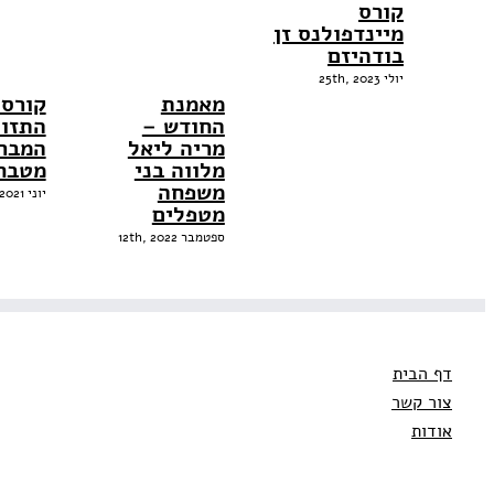
קורס
מיינדפולנס זן
בודהיזם
יולי 25th, 2023
מאמנת
קורס 
החודש –
התזונ
מריה ליאל
המבר
מלווה בני
מטבח
משפחה
יוני 17th, 2021
מטפלים
ספטמבר 12th, 2022
דף הבית
צור קשר
אודות