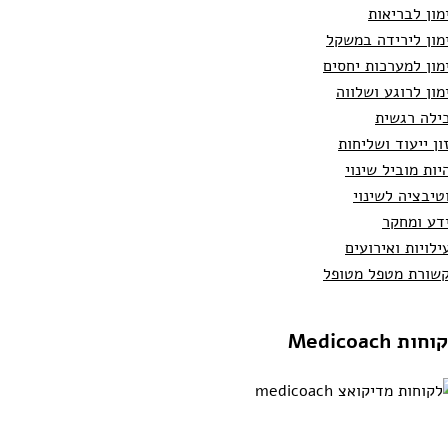
מון לבריאות
מון לירידה במשקל
מון למערכות יחסים
מון לרוגע ושלווה
ילה רגשית
ון ייעוד ושליחות
יות מוביל שינוי
טיבציה לשינוי
דע ומחקר
ילויות ואירועים
שורת מטפל מטופל
חות Medicoach