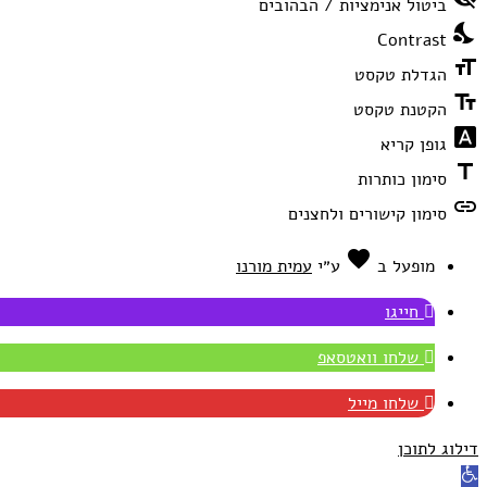
תפריט
ביטול אנימציות / הבהובים
הנגישות
nights_stay
Contrast
format_size
הגדלת טקסט
text_fields
הקטנת טקסט
font_download
גופן קריא
title
סימון כותרות
link
סימון קישורים ולחצנים
favorite
אהבה
מופעל ב
ע״י
עמית מורנו
חייגו
שלחו וואטסאפ
שלחו מייל
דילוג לתוכן
פתח