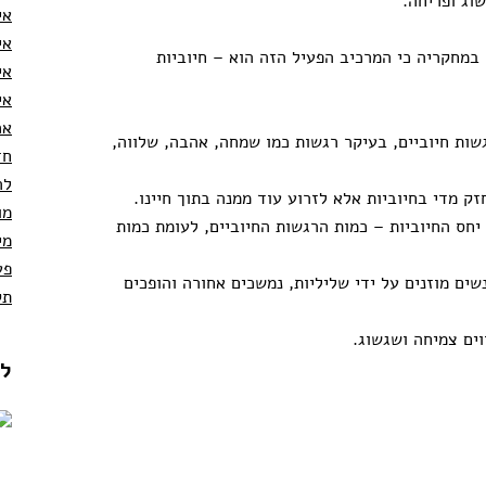
וג ופריחה.
אי
אי
במחקריה כי המרכיב הפעיל הזה הוא – חיוביות
אי
אי
אכ
שות חיוביים, בעיקר רגשות כמו שמחה, אהבה, שלווה,
חז
לה
זק מדי בחיוביות אלא לזרוע עוד ממנה בתוך חיינו.
מו
יחס החיוביות – כמות הרגשות החיוביים, לעומת כמות
מי
פע
ים מוזנים על ידי שליליות, נמשכים אחורה והופכים
תק
וים צמיחה ושגשוג.
לקו