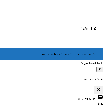
צור קשר
כל הזכויות שמורות. מדיקאוצ' medicoach 2017
Page load link
תפריט נגישות
close
פתיחה
keyboard
ניווט מקלדת
וסגירה
של
visibility_off