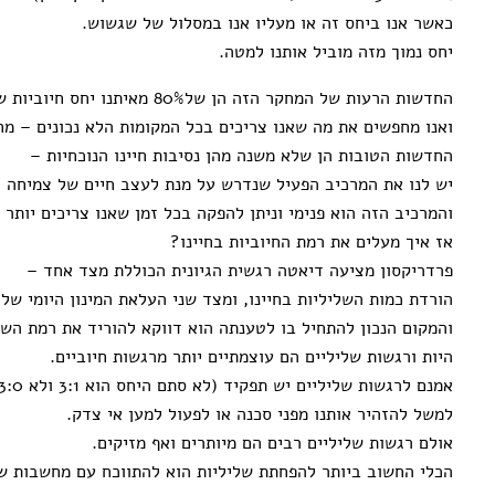
כאשר אנו ביחס זה או מעליו אנו במסלול של שגשוש.
יחס נמוך מזה מוביל אותנו למטה.
החדשות הרעות של המחקר הזה הן של80% מאיתנו יחס חיוביות של 2:1.
ואנו מחפשים את מה שאנו צריכים בכל המקומות הלא נכונים – מחו
החדשות הטובות הן שלא משנה מהן נסיבות חיינו הנוכחיות –
יש לנו את המרכיב הפעיל שנדרש על מנת לעצב חיים של צמיחה –
והמרכיב הזה הוא פנימי וניתן להפקה בכל זמן שאנו צריכים יותר מ
אז איך מעלים את רמת החיוביות בחיינו?
פרדריקסון מציעה דיאטה רגשית הגיונית הכוללת מצד אחד –
הורדת כמות השליליות בחיינו, ומצד שני העלאת המינון היומי של 
והמקום הנכון להתחיל בו לטענתה הוא דווקא להוריד את רמת השל
היות ורגשות שליליים הם עוצמתיים יותר מרגשות חיוביים.
אמנם לרגשות שליליים יש תפקיד (לא סתם היחס הוא 3:1 ולא 3:0),
למשל להזהיר אותנו מפני סכנה או לפעול למען אי צדק.
אולם רגשות שליליים רבים הם מיותרים ואף מזיקים.
הכלי החשוב ביותר להפחתת שליליות הוא להתווכח עם מחשבות של