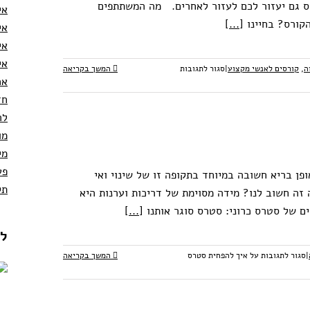
ס גם יעזור לכם לעזור לאחרים. מה המשתתפים
אי
קורס? בחיינו
[...]
אי
אי
אי
ה
,
קורסים לאנשי מקצוע
|
סגור לתגובות
המשך בקריאה
אכ
חז
לה
מו
מי
פע
 בריא חשובה במיוחד בתקופה זו של שינוי ואי
תק
 זה חשוב לנו? מידה מסוימת של דריכות וערנות היא
ים של סטרס כרוני: סטרס סוגר אותנו
[...]
לקו
|
סגור לתגובות
על איך להפחית סטרס
המשך בקריאה