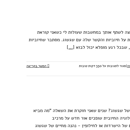
 רוצה לשתף אותך במחשבות שעולות לי כשאני קוראת
ת על חיוביות והקשר שלה עם שגשוג. מסתבר שחיוביות
, שבכל רגע מופלא יכול לבוא
[...]
ה
|
סגור לתגובות
על 330 דקות טובות
המשך בקריאה
 של שגשוג? שנים שאני חוקרת את השאלה "מה מביא
וגיה החיובית שופכים אור חדש על מרכיב
 של הישרדות או לחילופין - נהנה מחיים של שגשוג