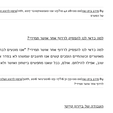
By
מירב בית-און
|
2020-02-23T10:42:28+00:00
אוקטובר 11th, 2017
|
אימון לרוגע ו
של הסטרס
למה כדאי לנו להפסיק לרדוף אחר אושר תמידי?
למה כדאי לנו להפסיק לרדוף אחר אושר תמידי? "אנו מונעים לבר
מאושרים וכשהחיים הופכים קשים אנו חושבים שמשהו לא בסדר אי
שוב, אפילו להילחם. אולם, ככל שאנו מחפשים ביטחון ואושר ולא
By
מירב בית-און
|
2016-03-17T16:31:33+00:00
ינואר 30th, 2016
|
אימון לרוגע ושלוו
לרדוף אחר אושר תמידי?
העבודה של ביירון קייטי