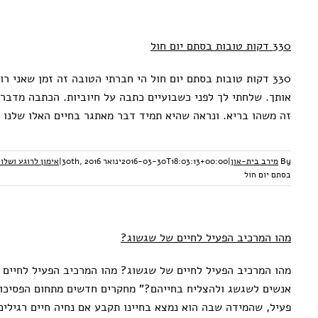
330 דקות טובות בסתם יום חול
330 דקות טובות בסתם יום חול הי חברתי הטובה זה זמן שאני
אותך. שלחתי לך לפני כשבועיים כתבה על חיוביות. הכתבה מדבר
זה משהו בריא. ונראה שהיא תמיד דבר מאתגר בחיים האלו שלנו 
By
מירב בית-און
|
2016-03-30T18:03:13+00:00
ינואר 30th, 2016
|
אימון לרוגע ושלוו
בסתם יום חול
מהו המרכיב הפעיל לחיים של שגשוג?
מהו המרכיב הפעיל לחיים של שגשוג? מהו המרכיב הפעיל לחיים
אנשים לשגשג ולהצליח בחייהם?" מחקרים חדשים מתחום הפסיכול
פעיל, שהמידה שבה הוא נמצא בחיינו תקבע אם נחיה חיים רגילים