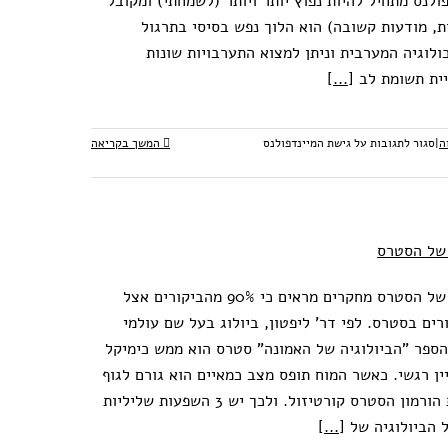
ולנס מתחיל להיות נפוץ יותר ויותר (לשמחתי) ומקובל
ת, מודעות קשובה) הוא הלוך נפש בסיסי בתרגול
לוגיה המערבית וניתן למצוא התערבויות שונות
יית תשומת לב
[...]
ה
|
סגור לתגובות
על גישת המיינדפולנס
המשך בקריאה
 של הסטרס
הביולוגיה של הסטרס מחקרים מראים כי 90% מהביקורים אצל
ים בסטרס. לפי דר' ליפטון, ביולוג בעל שם עולמי
יולוגיה של הסטרס
ספר "הביולוגיה של האמונה" סטרס הוא ממש כימיקל
אימון לרוגע ושלווה
כללי
ין רגשי. כאשר המוח תופס מצב כמאיים הוא גורם לגוף
לשחרר את הורמון הסטרס קורטיזול. ולכך יש 3 השפעות שליליות
ל הביולוגיה של
[...]