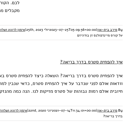
לכם. הקור
מקבלים מה
By
מירב בית-און
|
2023-07-25T05:09:56+00:00
יולי 25th, 2023
|
אימון לרוגע ושלוו
על קורס מיינדפולנס זן בודהיזם
איך להפחית סטרס בדרך בריאה?
איך להפחית סטרס בדרך בריאה? השאלה כיצד להפחית סטרס באופן
וודאות אולם לפני שנדבר על איך להפחית סטרס, כדאי שנבין למה
חיובית אולם רמות גבוהות של סטרס מזיקות לנו. הנה כמה מהנזק
By
מירב בית-און
|
2021-07-14T11:34:01+00:00
יוני 22nd, 2020
|
אימון לרוגע ושלווה
בדרך בריאה?