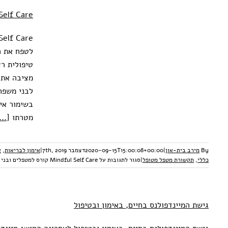
Mindful Self Care קורס ל
למטפלי
טיפולית ר
אימון לבריאו
מציבה אתגר
לבני משפח
בשימור אי
מטרתו
...]
By
מירב בית-און
|
2020-09-15T15:00:08+00:00
דצמבר 7th, 2019
|
אימון לבריאות
,
א
כללי
,
תקשורת מטפל מטופל
|
סגור לתגובות
על Mindful Self Care קורס למטפלים ובני משפחה מטפלים
גישת המיינדפולנס בחיים, באימון ובטיפול