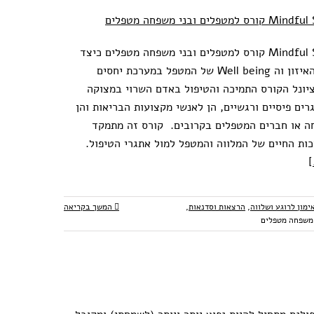
מטפלים ובני משפחה מטפלים
Mindful Self Care קורס למטפלים ובני משפחה מטפלים כיצד
Mindful Self Care קורס
לטפח את האיזון וה Well being של המטפל במערכת יחסים
ם ובני משפחה מטפלים
ציונל הקורס התמיכה והטיפול באדם השרוי במצוקה
ת
אימון לרוגע ושלווה
הרצאות וסדנאות
ים פיסיים ורגשיים, הן לאנשי מקצועות הבריאות והן
כללי
תקשורת מטפל מטופל
ה או חברים המטפלים בקרובים. קורס זה מתמקד
כות החיים של המלווה והמטפל למול אתגרי הטיפול.
[
ימון לרוגע ושלווה
,
הרצאות וסדנאות
,
המשך בקריאה