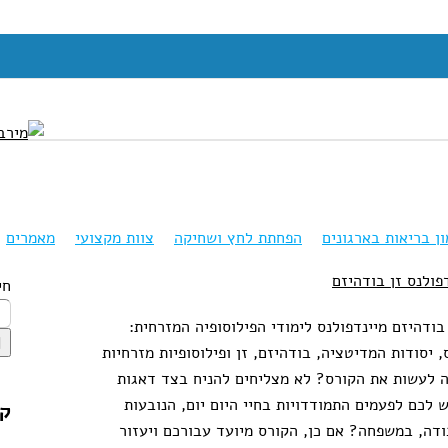
ון בריאות בארגונים
הפחתת לחץ ושחיקה
צוות מקצועי
מאמרים
פולנס זן בודהיזם
חי
 בודהיזם מיינדפולנס לימודי הפילוסופיה המזרחית:
, יסודות המדיטציה, בודהיזם, זן ופילוסופיות מזרחיות
יינדפולנס זן בודהיזם
ה לעשות את הקורס? לא מצליחים להניח בצד דאגות
רוגע ושלווה
קורסים לאנשי מקצוע
 לכם לפעמים התמודדויות בחיי היום יום, הנובעות
קט
דה, במשפחה? אם כן, הקורס מיועד עבורכם ויעזור