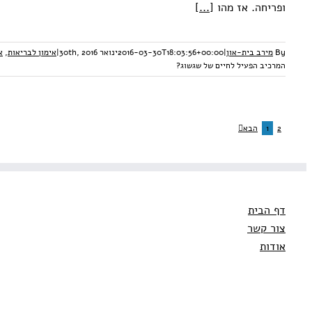
ופריחה. אז מהו
[...]
By
מירב בית-און
|
2016-03-30T18:03:56+00:00
ינואר 30th, 2016
|
אימון לבריאות
,
א
המרכיב הפעיל לחיים של שגשוג?
2
1
הבא
דף הבית
צור קשר
אודות