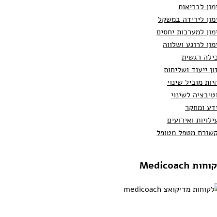
מון לבריאות
מון לירידה במשקל
מון למערכות יחסים
מון לרוגע ושלווה
ילה רגשית
ון ייעוד ושליחות
יות מוביל שינוי
טיבציה לשינוי
דע ומחקר
ילויות ואירועים
שורת מטפל מטופל
חות Medicoach