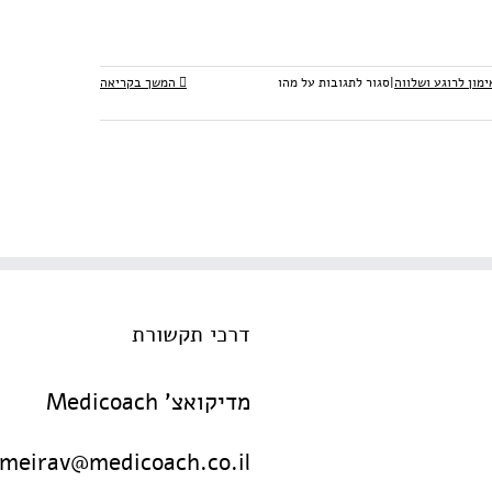
ימון לרוגע ושלווה
|
סגור לתגובות
על מהו
המשך בקריאה
דרכי תקשורת
מדיקואצ' Medicoach
meirav@medicoach.co.il