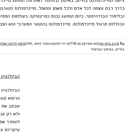
גישת המיינדפולנס בחיים, באימון ובטיפול לאחרונה המושג מיינדפ
כדרך רבת עצמה לכל אדם ולכל מאמן ומטפל. מיינדפולנס (קשיבו
ובלימוד הבודהיסטי. כיום המושג נכנס כפרקטיקה בעולמות הפסיכו
הכוללות תרגול מיינדפולנס. מיינדפולנס בהקשר המערבי הוא הפנ
By
מירב בית-און
|
2017-11-07T18:25:53+00:00
נובמבר 7th, 2017
|
אימון לרוגע ושלוו
בחיים, באימון ובטיפול
הביולוגיה
הרופא קשור
הב
שכתב את ה
ולא רק עני
עיקריות ע