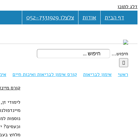
דלג לתוכן
דף הבית
אודות
צלצלו 052-7331929
חיפוש...
ראשי
אימון לבריאות
קורס אימון לבריאות ואיכות חיים
אימ
קורס מיינד
לימודי זן,
מיינדפולנס
קורס מ
נוספות למ
אימון ל
וכעסים? יש
מלחץ בעבו