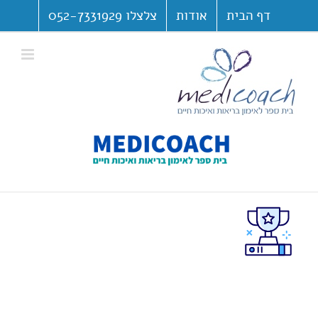
לג
דף הבית
אודות
צלצלו 052-7331929
תוכן
פתח סרגל נגישות