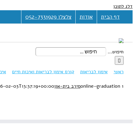
דלג לתוכן
דף הבית
אודות
צלצלו 052-7331929
חיפוש...
ראשי
אימון לבריאות
קורס אימון לבריאות ואיכות חיים
אימ
online-graduation 1
מירב בית-און
26-02-03T13:37:19+00:00