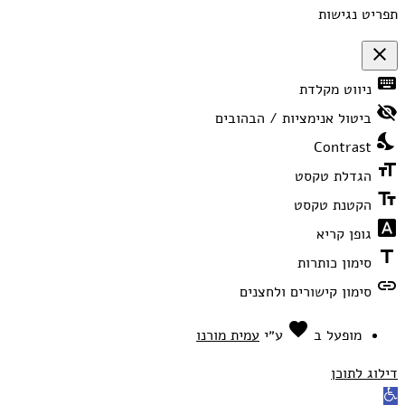
תפריט נגישות
close
פתיחה
keyboard
ניווט מקלדת
וסגירה
של
visibility_off
תפריט
ביטול אנימציות / הבהובים
הנגישות
nights_stay
Contrast
format_size
הגדלת טקסט
text_fields
הקטנת טקסט
font_download
גופן קריא
title
סימון כותרות
link
סימון קישורים ולחצנים
favorite
אהבה
מופעל ב
ע״י
עמית מורנו
דילוג לתוכן
פתח