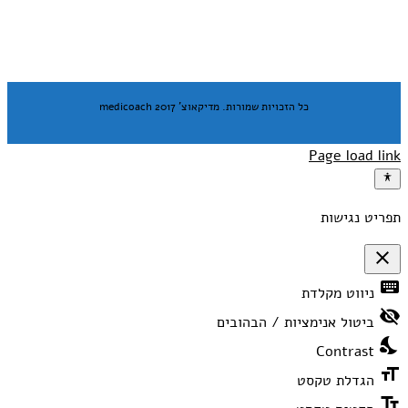
כל הזכויות שמורות. מדיקאוצ' medicoach 2017
Page load link
תפריט נגישות
close
פתיחה
keyboard
ניווט מקלדת
וסגירה
של
visibility_off
תפריט
ביטול אנימציות / הבהובים
הנגישות
nights_stay
Contrast
format_size
הגדלת טקסט
text_fields