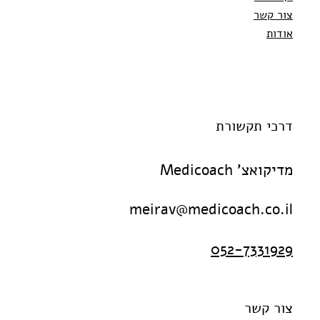
צור קשר
אודות
דרכי תקשורת
מדיקואצ' Medicoach
meirav@medicoach.co.il
052-7331929
צור קשר