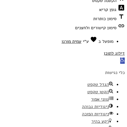
הקטנת טקסט
font_download
גופן קריא
title
סימון כותרות
link
סימון קישורים ולחצנים
favorite
אהבה
מופעל ב
ע״י
עמית מורנו
דילוג לתוכן
פתח
סרגל
כלי נגישות
נגישות
הגדל טקסט
הקטן טקסט
גווני אפור
ניגודיות גבוהה
ניגודיות הפוכה
רקע בהיר