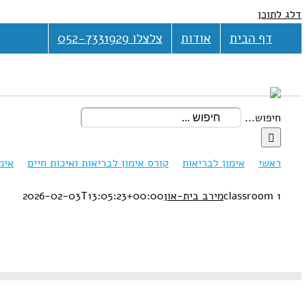
דלג לתוכן
דף הבית
אודות
צלצלו 052-7331929
חיפוש...
ראשי
אימון לבריאות
קורס אימון לבריאות ואיכות חיים
אימ
classroom 1
מירב בית-און
2026-02-03T13:05:23+00:00