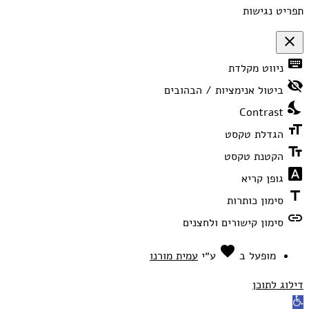
תפריט נגישות
close
פתיחה
keyboard
ניווט מקלדת
וסגירה
של
visibility_off
תפריט
ביטול אנימציות / הבהובים
הנגישות
nights_stay
Contrast
format_size
הגדלת טקסט
text_fields
הקטנת טקסט
font_download
גופן קריא
title
סימון כותרות
link
סימון קישורים ולחצנים
favorite
אהבה
מופעל ב
ע״י
עמית מורנו
דילוג לתוכן
פתח