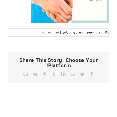
על
By
מירב בית-און
|
אפריל 3rd, 2019
|
סגור לתגובות
סדנה
4
Share This Story, Choose Your
Platform!
Facebook
Twitter
Reddit
LinkedIn
Tumblr
Pinterest
Vk
כתובת
דואר
אלקטרוני