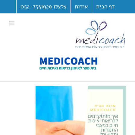
לג
דף הבית
אודות
צלצלו 052-7331929
תוכן
פתח סרגל נגישות