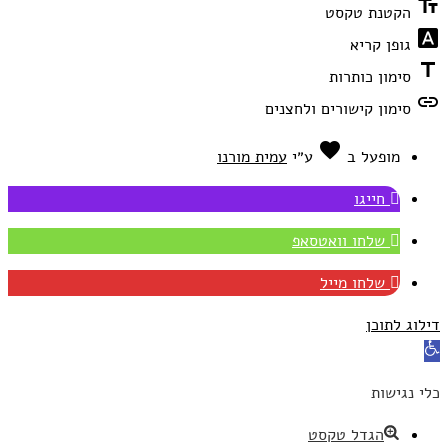
text_fields
הקטנת טקסט
font_download
גופן קריא
title
סימון כותרות
link
סימון קישורים ולחצנים
favorite
אהבה
מופעל ב
ע״י
עמית מורנו
חייגו
שלחו וואטסאפ
שלחו מייל
דילוג לתוכן
פתח
סרגל
כלי נגישות
נגישות
הגדל טקסט