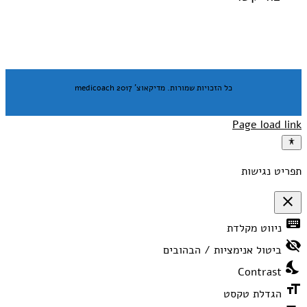
כל הזכויות שמורות. מדיקאוצ' medicoach 2017
Page load link
תפריט נגישות
close
פתיחה
keyboard
ניווט מקלדת
וסגירה
של
visibility_off
תפריט
ביטול אנימציות / הבהובים
הנגישות
nights_stay
Contrast
format_size
הגדלת טקסט