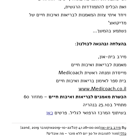
ואת הכלים להתמודדות הרגשית,
ויחד איתי צוות המאמנות לבריאות ואיכות חיים של
מדיקואצ'
נשתמע בהמשך…
בהצלחה ובהנאה לכולנו(:
מירב בית-און,
מאמנת לבריאות ואיכות חיים
מייסדת ומנחה ראשית Medicoach
בית ספר לאימון בריאות ואיכות חיים
www.Medicoach.co.il
הכשרת מאמנים לבריאות ואיכות חיים
– מחזור 60
מתחיל ב23.10 בנהריה
בשיתוף המרכז הרפואי לגליל. פרטים
כאן
By
מירב בית-און
|
2019-10-22T07:41:28+00:00
אוקטובר 22nd, 2019
|
כללי
|
סגור לתגובות
על 30 יום ללא סוכר – מה אוכלים?