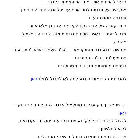
כדאי להפחית את כמות הפחמימות ביום :
ממליצה על פרוסת לחם אחת עד 2 לחם שיפון / כוסמין
ופרוסה נוספת בערב .
חופן קטנה של אורז מלא/קינואה או דגן מלא אחר.
טוב לדעת – כאשר מפחיתים פחמימות הירידה במשקל
מהירה,
תחושת רוגע וזה מומלץ מאוד לאלה מאתנו שיש להם בעיה
תת פעילות בבלוטת התריס.
הפחתת פחמימות מגבירה מטבוליזם.
להנחיות הקודמות בנוגע למה לא לאכול לחצו
כאן
מי שהצטרף רק עכשיו מומלץ להיכנס לקבוצת הפייסבוק –
כאן
לגלול למטה בדף ולקרוא את המידע בפוסטים הקודמים,
לשאול ולשתף.
אני נותנת את התמיכה בתהליך שינוי ההרגלים