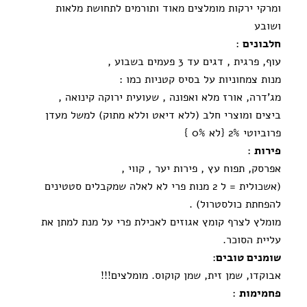
ומרקי ירקות מומלצים מאוד ותורמים לתחושת מלאות
ושובע
חלבונים
:
עוף, פרגית , דגים עד 3 פעמים בשבוע ,
מנות צמחוניות על בסיס קטניות כמו :
מג'דרה, אורז מלא ואפונה , שעועית ירוקה קינואה ,
ביצים ומוצרי חלב (ללא דיאט וללא מתוק) למשל מעדן
פרוביוטי 2% {לא 0% }
פירות
:
אפרסק, תפוח עץ , פירות יער , קווי ,
(אשכולית = ל 2 מנות פרי לא לאלה שמקבלים סטטינים
להפחתת כולסטרול) .
מומלץ לצרף קומץ אגוזים לאכילת פרי על מנת למתן את
עליית הסוכר.
שומנים טובים
:
אבוקדו, שמן זית, שמן קוקוס. מומלצים!!!
פחמימות
: