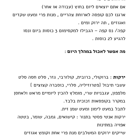
אם אתם יוצאים ליום בחוץ (עבודה או אחר)
ארגנו לכם קופסה לארוחת צהריים , מנות פרי ומעט שקדים
ואגוזים , תה ירוק ומים .
קפה/ נס קפה – הגבילו למקסימום 3 כוסות ביום ונסו
להגיע ל2 כוסות .
מה אפשר לאכול במהלך היום :
ירקות
: ברוקולי, כרובית, קולורבי, גזר, סלט חסה סלט
עשבי תיבול {פטרוזיליה, סלרי, כוסברה קצוצים }
מלפפון, עגבניות שרי, מומלץ להכין ליומיים מראש ולאחסן
במקרר בקופסאות זכוכית בלבד.
לתבל במעט לימון ומעט שמן זית.
ירקות אנטי פסטי בתנור : קישואים, גמבה, שומר, בטטה
אפויה במתינות
שייקים ירוקים המשלבים מנת פרי אחת וקומץ אגוזים