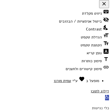
close
פתיחה
keyboard
ניווט מקלדת
וסגירה
של
visibility_off
תפריט
ביטול אנימציות / הבהובים
הנגישות
nights_stay
Contrast
format_size
הגדלת טקסט
text_fields
הקטנת טקסט
font_download
גופן קריא
title
סימון כותרות
link
סימון קישורים ולחצנים
favorite
אהבה
מופעל ב
ע״י
עמית מורנו
דילוג לתוכן
פתח
סרגל
כלי נגישות
נגישות