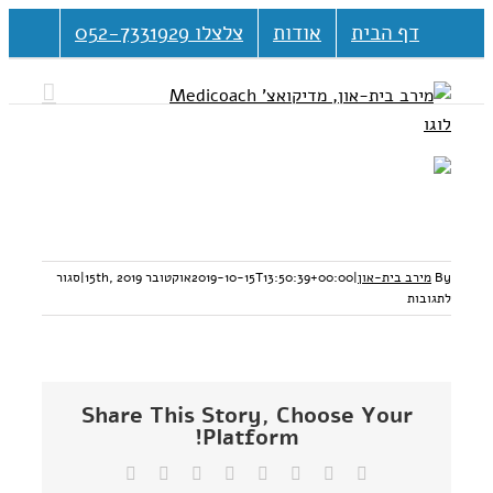
דלג
דף הבית
אודות
צלצלו 052-7331929
לתוכן
By
מירב בית-און
|
2019-10-15T13:50:39+00:00
אוקטובר 15th, 2019
|
סגור
על
לתגובות
אוכל
בריא
Share This Story, Choose Your
Platform!
Facebook
Twitter
Reddit
LinkedIn
Tumblr
Vk
Pinterest
כתובת
דואר