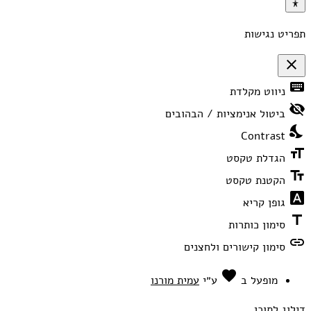
תפריט נגישות
close
פתיחה
keyboard
ניווט מקלדת
וסגירה
של
visibility_off
תפריט
ביטול אנימציות / הבהובים
הנגישות
nights_stay
Contrast
format_size
הגדלת טקסט
text_fields
הקטנת טקסט
font_download
גופן קריא
title
סימון כותרות
link
סימון קישורים ולחצנים
favorite
אהבה
מופעל ב
ע״י
עמית מורנו
דילוג לתוכן