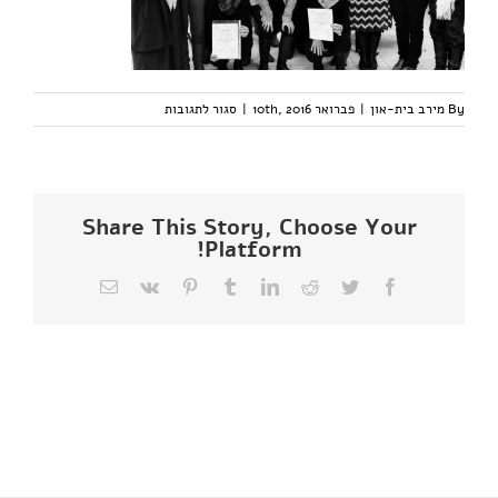
על
By
מירב בית-און
|
פברואר 10th, 2016
|
סגור לתגובות
CAM02588
(2)
Share This Story, Choose Your
Platform!
Facebook
Twitter
Reddit
LinkedIn
Tumblr
Pinterest
Vk
כתובת
דואר
אלקטרוני