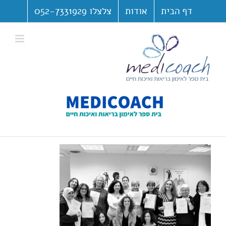
לג
דף הבית
אודות
צלצלו 052-7331929
תוכן
פתח סרגל נגישות