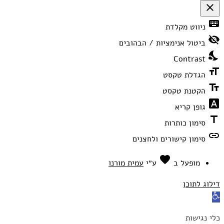
close
פתיחה
keyboard
ניווט מקלדת
וסגירה
של
visibility_off
תפריט
ביטול אנימציות / הבהובים
הנגישות
nights_stay
Contrast
format_size
הגדלת טקסט
text_fields
הקטנת טקסט
font_download
גופן קריא
title
סימון כותרות
link
סימון קישורים ולחצנים
favorite
אהבה
מופעל ב
ע״י
עמית מורנו
דילוג לתוכן
פתח
סרגל
כלי נגישות
נגישות