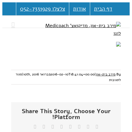
דלג
דף הבית
אודות
צלצלו 052-7331929
לתוכן
By
מירב בית-און
|
2016-02-10T18:41:04+00:00
פברואר 10th, 2016
|
סגור
על
לתגובות
1430310937093
Share This Story, Choose Your
Platform!
Facebook
Twitter
Reddit
LinkedIn
Tumblr
Vk
Pinterest
כתובת
דואר