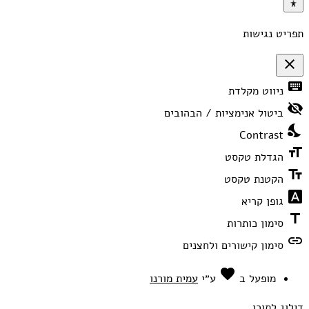
תפריט נגישות
close
פתיחה
keyboard
ניווט מקלדת
וסגירה
של
visibility_off
תפריט
ביטול אנימציות / הבהובים
הנגישות
nights_stay
Contrast
format_size
הגדלת טקסט
text_fields
הקטנת טקסט
font_download
גופן קריא
title
סימון כותרות
link
סימון קישורים ולחצנים
favorite
אהבה
מופעל ב
ע״י
עמית מורנו
דילוג לתוכן