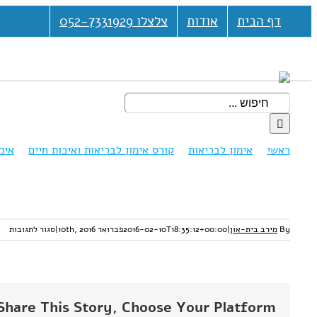
דלג
דף הבית
אודות
צלצלו 052-7331929
לתוכן
חיפוש...
ראשי
אימון לבריאות
קורס אימון לבריאות ואיכות חיים
אימ
על
By
מירב בית-און
|
2016-02-10T18:35:12+00:00
פברואר 10th, 2016
|
סגור לתגובות
388
Share This Story, Choose Your Platform!