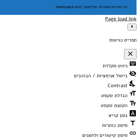
כל הזכויות שמורות. מדיקאוצ' medicoach 2017
Page load link
תפריט נגישות
close
פתיחה
keyboard
ניווט מקלדת
וסגירה
של
visibility_off
תפריט
ביטול אנימציות / הבהובים
הנגישות
nights_stay
Contrast
format_size
הגדלת טקסט
text_fields
הקטנת טקסט
font_download
גופן קריא
title
סימון כותרות
link
סימון קישורים ולחצנים