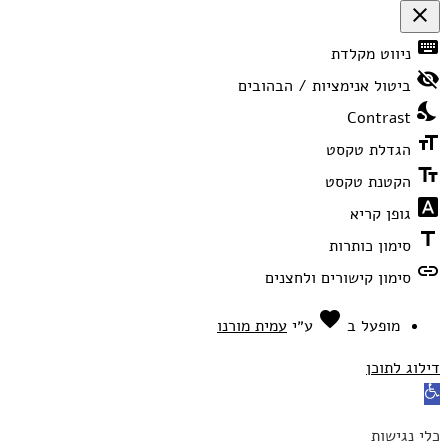
close
פתיחה
keyboard
ניווט מקלדת
וסגירה
של
visibility_off
תפריט
ביטול אנימציות / הבהובים
הנגישות
nights_stay
Contrast
format_size
הגדלת טקסט
text_fields
הקטנת טקסט
font_download
גופן קריא
title
סימון כותרות
link
סימון קישורים ולחצנים
favorite
אהבה
מופעל ב
ע״י
עמית מורנו
דילוג לתוכן
פתח
סרגל
כלי נגישות
נגישות