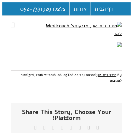
דלג
דף הבית
אודות
צלצלו 052-7331929
לתוכן
By
מירב בית-און
|
2018-06-03T08:44:24+00:00
יוני 3rd, 2018
|
סגור
על
לתגובות
סטרס
Share This Story, Choose Your
Platform!
Facebook
Twitter
Reddit
LinkedIn
Tumblr
Vk
Pinterest
כתובת
דואר