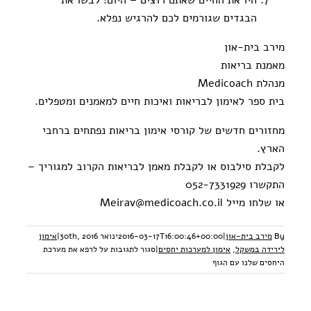
חיו את החיים שאתם רוצים – היום! לבשו את
הבגדים שגורמים לכם להרגיש נפלא.
מירב בית-און
מאמנת בריאות
מנהלת Medicoach
בית ספר לאימון לבריאות ואיכות חיים למאמנים ומטפלים.
מחזורים חדשים של קורסי אימון בריאות נפתחים ברחבי
הארץ.
לקבלת סילבוס או לקבלת מאמן לבריאות הקרוב למגוריך –
התקשרו 052-7331929
או שלחו מייל Meirav@medicoach.co.il
By
מירב בית-און
|
2016-03-17T16:00:46+00:00
ינואר 30th, 2016
|
אימון
לירידה במשקל
,
אימון למערכות יחסים
|
סגור לתגובות
על לרפא את מערכת
היחסים שלנו עם הגוף