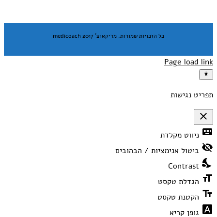
כל הזכויות שמורות. מדיקאוצ' medicoach 2017
Page load link
תפריט נגישות
close
פתיחה
keyboard
ניווט מקלדת
וסגירה
של
visibility_off
תפריט
ביטול אנימציות / הבהובים
הנגישות
nights_stay
Contrast
format_size
הגדלת טקסט
text_fields
הקטנת טקסט
font_download
גופן קריא