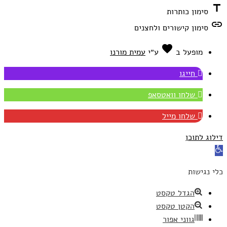
title
סימון כותרות
link
סימון קישורים ולחצנים
favorite
אהבה
מופעל ב
ע״י
עמית מורנו
חייגו
שלחו וואטסאפ
שלחו מייל
דילוג לתוכן
פתח
סרגל
כלי נגישות
נגישות
הגדל טקסט
הקטן טקסט
גווני אפור