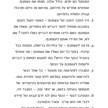
המשקל הם יפים. כולל שלנו. תפסו את עצמכם
שופטים אחרים על מידתם, צורתם או גילם ותרגלו
קבלה וחמלה כלפיהם.
היו החבר הטוב של עצמכם – כאשר הקול הקטן
בתוככם מתחיל לומר דברים לא נחמדים, שאלו את
עצמכם: האם היינו אומרים דברים כאלו לחבר? אם
לא, אל תגידו אותם לעצמכם.
פרגנו לעצמכם – על בחירות בריאות, קטנות ככל
שיהיו. בסוף כל יום שאלו את עצמכם : מה עשיתי
בשביל הגוף שלי היום? נסו למצוא לפחות 3 דברים
ולטפוח לעצמכם על הכתף.
התנגדו לסטיגמה של משקל – כל אחד זכאי
להיראות ולהישמע במלואו ללא קשר למידת גופו.
אפליה ודעות קדומות הם מרושעים והרסניים. אל
תשתתף בשיחה כזאת, או יותר טוב – התנגד לה.
הקשיבו לגוף – הגוף נותן לנו זרם קבוע של מידע
לגבי מה הוא צריך. עצרו והקשיבו.