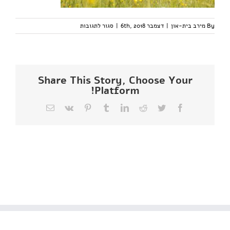
על
By
מירב בית-און
|
דצמבר 6th, 2018
|
סגור לתגובות
לוגו
נשים
בטבע
2
(2)
Share This Story, Choose Your
Platform!
Facebook
Twitter
Reddit
LinkedIn
Tumblr
Pinterest
Vk
כתובת
דואר
אלקטרוני