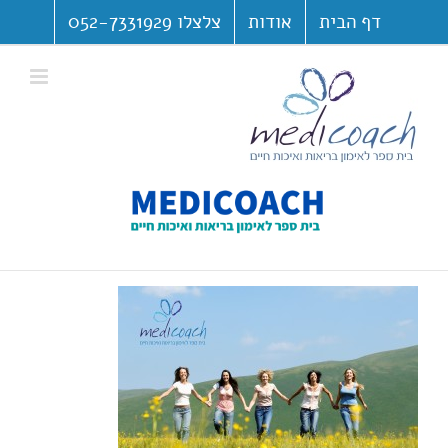
לג
דף הבית
אודות
צלצלו 052-7331929
תוכן
פתח סרגל נגישות