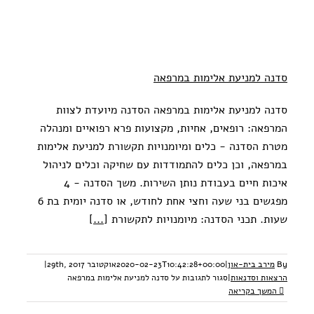
סדנה למניעת אלימות במרפאה
סדנה למניעת אלימות במרפאה הסדנה מיועדת לצוות
המרפאה: רופאים, אחיות, מקצועות פרא רפואיים ומנהלה
מטרת הסדנה - כלים ומיומנויות תקשורת למניעת אלימות
במרפאה, וכן כלים להתמודדות עם שחיקה וכלים לניהול
איכות חיים בעבודת נותן השירות. משך הסדנה - 4
מפגשים בני שעה וחצי אחת לחודש, או סדנה יומית בת 6
שעות. תכני הסדנה: מיומנויות לתקשורת
[...]
By
מירב בית-און
|
2020-02-23T10:42:28+00:00
אוקטובר 29th, 2017
|
הרצאות וסדנאות
|
סגור לתגובות
על סדנה למניעת אלימות במרפאה
המשך בקריאה