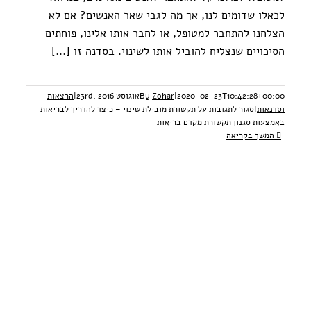
לכאלו שדומים לנו, אך מה לגבי שאר האנשים? אם לא
הצלחנו להתחבר למטופל, או לחבר אותו אלינו, פוחתים
הסיכויים שנצליח להוביל אותו לשינוי. בסדנה זו
[...]
2020-02-23T10:42:28+00:00
|
Zohar
By
אוגוסט 23rd, 2016
|
הרצאות
וסדנאות
|
סגור לתגובות
על תקשורת מובילת שינוי – כיצד להדריך לבריאות
באמצעות סגנון תקשורת מקדם בריאות
המשך בקריאה