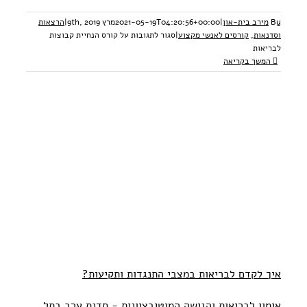
By
מירב בית-און
|
2021-05-19T04:20:56+00:00
מרץ 9th, 2019
|
הרצאות
וסדנאות
,
קורסים לאנשי מקצוע
|
סגור לתגובות
על קורס הנחיית קבוצות
לבריאות
המשך בקריאה
א
איך לקדם לבריאות במצבי התנגדות ותקיעות?
אימון לבריאות והגישה המוטיבציונית - סדנת ערב בתל