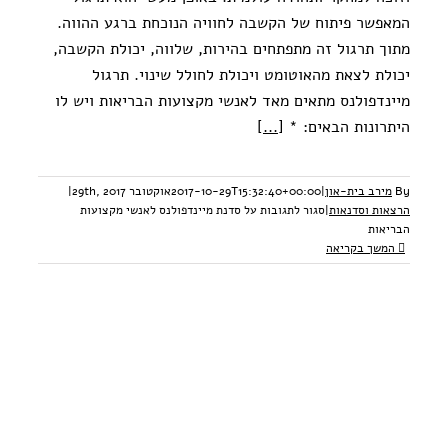
המאפשר פיתוח של הקשבה לחוויה הנוכחת ברגע ההווה.
מתוך תרגול זה מתפתחים בהירות, שלווה, יכולת הקשבה,
יכולת לצאת מהאוטומט ויכולת לחולל שינוי. תרגול
מיינדפולנס מתאים מאד לאנשי מקצועות הבריאות ויש לו
היתרונות הבאים: *
[...]
By
מירב בית-און
|
2017-10-29T15:32:40+00:00
אוקטובר 29th, 2017
|
הרצאות וסדנאות
|
סגור לתגובות
על סדנת מיינדפולנס לאנשי מקצועות
הבריאות
המשך בקריאה