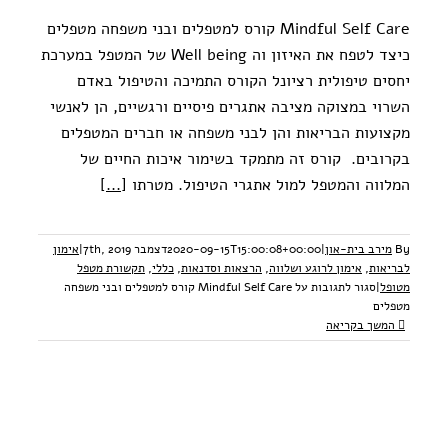
Mindful Self Care קורס למטפלים ובני משפחה מטפלים
כיצד לטפח את האיזון וה Well being של המטפל במערכת
יחסים טיפולית רציונל הקורס התמיכה והטיפול באדם
השרוי במצוקה מציבה אתגרים פיסיים ורגשיים, הן לאנשי
מקצועות הבריאות והן לבני משפחה או חברים המטפלים
בקרובים. קורס זה מתמקד בשימור איכות החיים של
המלווה והמטפל למול אתגרי הטיפול. מטרתו
[...]
By
מירב בית-און
|
2020-09-15T15:00:08+00:00
דצמבר 7th, 2019
|
אימון
לבריאות
,
אימון לרוגע ושלווה
,
הרצאות וסדנאות
,
כללי
,
תקשורת מטפל
מטופל
|
סגור לתגובות
על Mindful Self Care קורס למטפלים ובני משפחה
מטפלים
המשך בקריאה