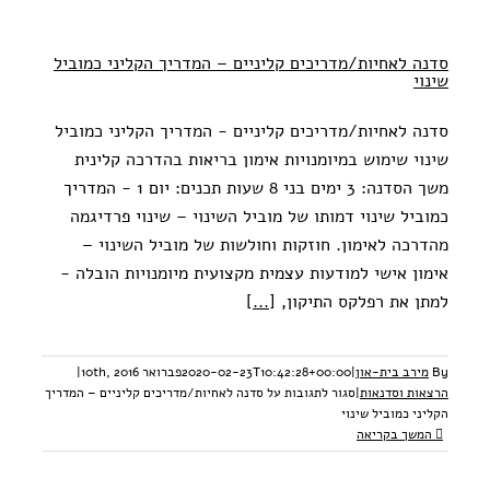
סדנה לאחיות/מדריכים קליניים – המדריך הקליני כמוביל
שינוי
סדנה לאחיות/מדריכים קליניים - המדריך הקליני כמוביל
שינוי שימוש במיומנויות אימון בריאות בהדרכה קלינית
משך הסדנה: 3 ימים בני 8 שעות תכנים: יום 1 - המדריך
כמוביל שינוי דמותו של מוביל השינוי – שינוי פרדיגמה
מהדרכה לאימון. חוזקות וחולשות של מוביל השינוי –
אימון אישי למודעות עצמית מקצועית מיומנויות הובלה -
למתן את רפלקס התיקון,
[...]
By
מירב בית-און
|
2020-02-23T10:42:28+00:00
פברואר 10th, 2016
|
הרצאות וסדנאות
|
סגור לתגובות
על סדנה לאחיות/מדריכים קליניים – המדריך
הקליני כמוביל שינוי
המשך בקריאה