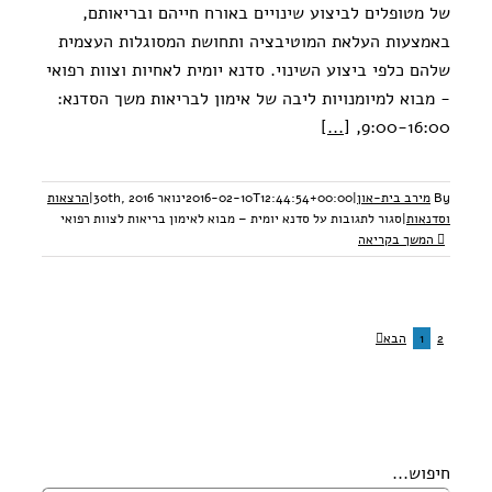
של מטופלים לביצוע שינויים באורח חייהם ובריאותם,
באמצעות העלאת המוטיבציה ותחושת המסוגלות העצמית
שלהם כלפי ביצוע השינוי. סדנא יומית לאחיות וצוות רפואי
- מבוא למיומנויות ליבה של אימון לבריאות משך הסדנא:
[...]
9:00-16:00,
By
מירב בית-און
|
2016-02-10T12:44:54+00:00
ינואר 30th, 2016
|
הרצאות
וסדנאות
|
סגור לתגובות
על סדנא יומית – מבוא לאימון בריאות לצוות רפואי
המשך בקריאה
2
1
הבא
חיפוש...