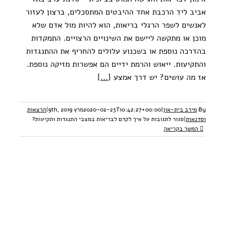
אביב ליד הרכבת אחד ההיבטים המתסכלים, ברצון לעזור
לאנשים לשפר הרגלי בריאות, הוא להיות מול אדם שלא
מוכן או מתקשה ליישם את השינויים הרצויים. התמקדות
בהדרכה נוספת או בשכנוע עלולים להחריף את ההתנגדות
והתקיעות. ייאוש והרמת ידיים הם אפשרות מזיקה נוספת.
אז מה עושים? יש דרך אמצע
[...]
By
מירב בית-און
|
2020-02-23T10:42:27+00:00
מרץ 9th, 2019
|
הרצאות
וסדנאות
|
סגור לתגובות
על איך לקדם לבריאות במצבי התנגדות ותקיעות?
המשך בקריאה