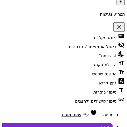
תפריט נגישות
close
פתיחה
keyboard
ניווט מקלדת
וסגירה
של
visibility_off
תפריט
ביטול אנימציות / הבהובים
הנגישות
nights_stay
Contrast
format_size
הגדלת טקסט
text_fields
הקטנת טקסט
font_download
גופן קריא
title
סימון כותרות
link
סימון קישורים ולחצנים
favorite
אהבה
מופעל ב
ע״י
עמית מורנו
חייגו