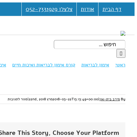
דלג
דף הבית
אודות
צלצלו 052-7331929
לתוכן
חיפוש...
ראשי
אימון לבריאות
קורס אימון לבריאות ואיכות חיים
אימ
על
By
מירב בית-און
|
2018-03-22T13:13:49+00:00
מרץ 22nd, 2018
|
סגור לתגובות
הקשב
פנימה
Share This Story, Choose Your Platform!