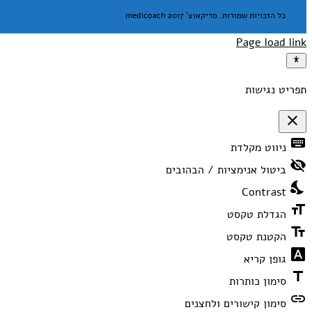
כל הזכויות שמורות. מדיקאוצ' medicoach 2017
Page load link
תפריט נגישות
close
פתיחה
keyboard
ניווט מקלדת
וסגירה
של
visibility_off
תפריט
ביטול אנימציות / הבהובים
הנגישות
nights_stay
Contrast
format_size
הגדלת טקסט
text_fields
הקטנת טקסט
font_download
גופן קריא
title
סימון כותרות
link
סימון קישורים ולחצנים