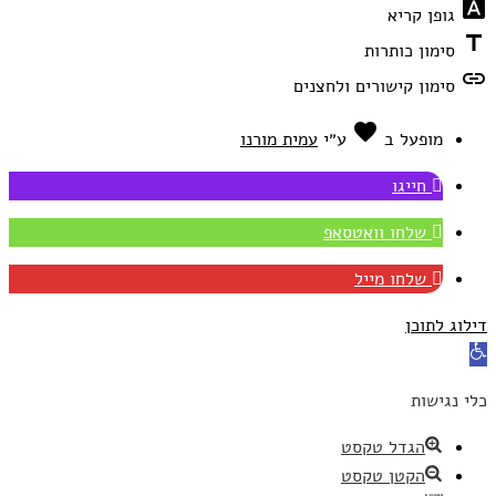
font_download
גופן קריא
title
סימון כותרות
link
סימון קישורים ולחצנים
favorite
אהבה
מופעל ב
ע״י
עמית מורנו
חייגו
שלחו וואטסאפ
שלחו מייל
דילוג לתוכן
פתח
סרגל
כלי נגישות
נגישות
הגדל טקסט
הקטן טקסט