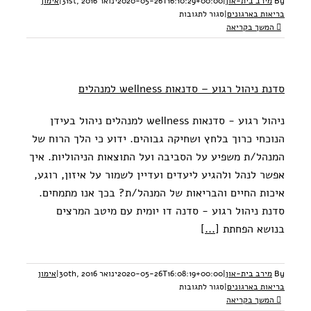
By
מירב בית-און
|
2020-05-26T16:10:29+00:00
ינואר 31st, 2016
|
אימון
על
בריאות בארגונים
|
סגור לתגובות
אימון
המשך בקריאה
אישי
לבריאות
ואיכות
חיים
סדנת ניהול רגוע – סדנאות wellness למנהלים
–
לעובדים
ומנהלים
ניהול רגוע - סדנאות wellness למנהלים ניהול בעידן
הנוכחי כרוך בלחץ ושחיקה גבוהים. ידוע כי הלך הרוח של
המנהל/ת משפיע על הסביבה ועל התוצאות הניהוליות. איך
אפשר לנהל ולהגיע ליעדים ועדיין לשמור על איזון, רוגע,
איכות החיים והבריאות של המנהל/ת? בכך אנו מתמחים.
סדנת ניהול רגוע - סדנה דו יומית עם מיטב המרצים
בנושא הפחתת
[...]
By
מירב בית-און
|
2020-05-26T16:08:19+00:00
ינואר 30th, 2016
|
אימון
על
בריאות בארגונים
|
סגור לתגובות
סדנת
המשך בקריאה