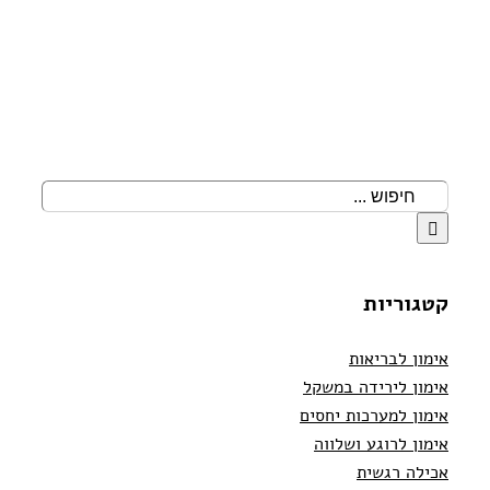
ניהול
רגוע
–
סדנאות
wellness
למנהלים
חיפוש...
קטגוריות
אימון לבריאות
אימון לירידה במשקל
אימון למערכות יחסים
אימון לרוגע ושלווה
אכילה רגשית