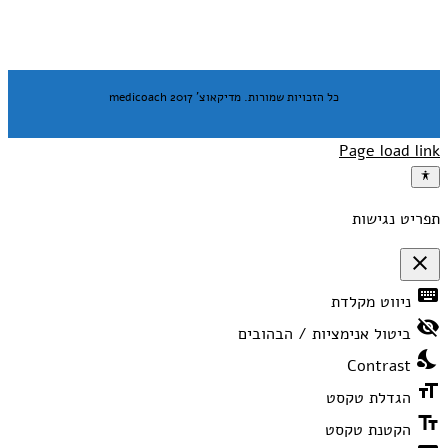
כל הזכויות שמורות. מדיקאוצ' medicoach 2017
Page load link
תפריט נגישות
close
פתיחה
keyboard
ניווט מקלדת
וסגירה
של
visibility_off
תפריט
ביטול אנימציות / הבהובים
הנגישות
nights_stay
Contrast
format_size
הגדלת טקסט
text_fields
הקטנת טקסט