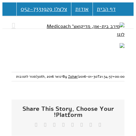
דלג
דף הבית
אודות
צלצלו 052-7331929
לתוכן
על
2016-01-30T21:34:57+00:00
|
Zohar
By
ינואר 30th, 2016
|
סגור לתגובות
8271875
Share This Story, Choose Your
Platform!
Facebook
Twitter
Reddit
LinkedIn
Tumblr
Vk
Pinterest
כתובת
דואר
אלקטרוני