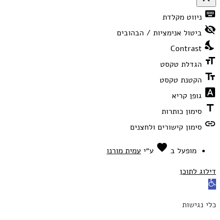
פתיחה
keyboard
ניווט מקלדת
וסגירה
של
visibility_off
תפריט
ביטול אנימציות / הבהובים
הנגישות
nights_stay
Contrast
format_size
הגדלת טקסט
text_fields
הקטנת טקסט
font_download
גופן קריא
title
סימון כותרות
link
סימון קישורים ולחצנים
favorite
אהבה
מופעל ב
ע״י
עמית מורנו
דילוג לתוכן
פתח
סרגל
כלי נגישות
נגישות