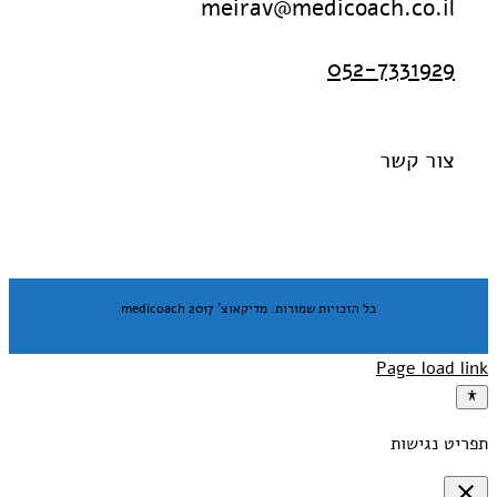
meirav@medicoach.co.il
052-7331929
צור קשר
כל הזכויות שמורות. מדיקאוצ' medicoach 2017
Page load link
תפריט נגישות
close