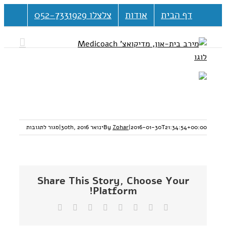
דלג
דף הבית
אודות
צלצלו 052-7331929
לתוכן
על
2016-01-30T21:34:54+00:00
|
Zohar
By
ינואר 30th, 2016
|
סגור לתגובות
3822981
Share This Story, Choose Your
Platform!
Facebook
Twitter
Reddit
LinkedIn
Tumblr
Vk
Pinterest
כתובת
דואר
אלקטרוני