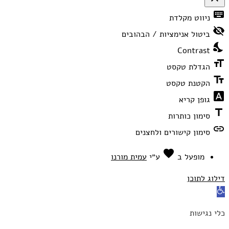
פתיחה
keyboard
ניווט מקלדת
וסגירה
של
visibility_off
תפריט
ביטול אנימציות / הבהובים
הנגישות
nights_stay
Contrast
format_size
הגדלת טקסט
text_fields
הקטנת טקסט
font_download
גופן קריא
title
סימון כותרות
link
סימון קישורים ולחצנים
favorite
אהבה
מופעל ב
ע״י
עמית מורנו
דילוג לתוכן
פתח
סרגל
כלי נגישות
נגישות