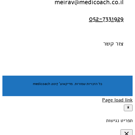
meirav@medicoach.co.il
052-7331929
צור קשר
כל הזכויות שמורות. מדיקאוצ' medicoach 2017
Page load link
תפריט נגישות
close